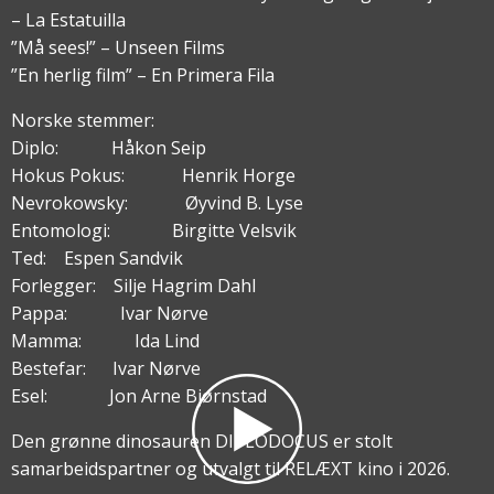
– La Estatuilla
”Må sees!” – Unseen Films
”En herlig film” – En Primera Fila
Norske stemmer:
Diplo: Håkon Seip
Hokus Pokus: Henrik Horge
Nevrokowsky: Øyvind B. Lyse
Entomologi: Birgitte Velsvik
Ted: Espen Sandvik
Forlegger: Silje Hagrim Dahl
Pappa: Ivar Nørve
Mamma: Ida Lind
Bestefar: Ivar Nørve
Esel: Jon Arne Bjørnstad
Den grønne dinosauren DIPLODOCUS er stolt
samarbeidspartner og utvalgt til RELÆXT kino i 2026.